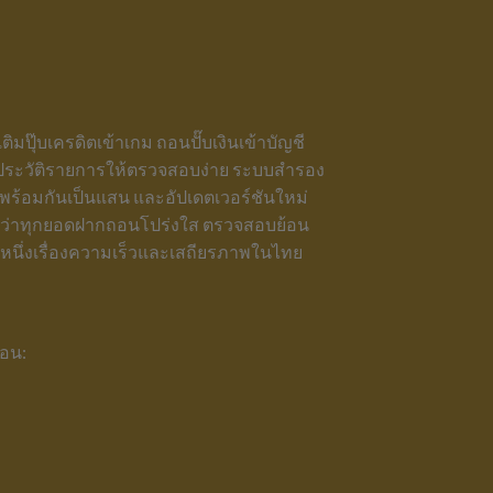
มปุ๊บเครดิตเข้าเกม ถอนปั๊บเงินเข้าบัญชี
นประวัติรายการให้ตรวจสอบง่าย ระบบสำรอง
่นพร้อมกันเป็นแสน และอัปเดตเวอร์ชันใหม่
ได้ว่าทุกยอดฝากถอนโปร่งใส ตรวจสอบย้อน
ับหนึ่งเรื่องความเร็วและเสถียรภาพในไทย
้อน: