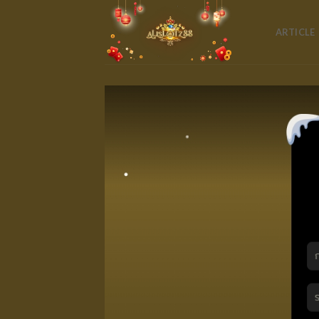
Skip
to
ARTICLE
content