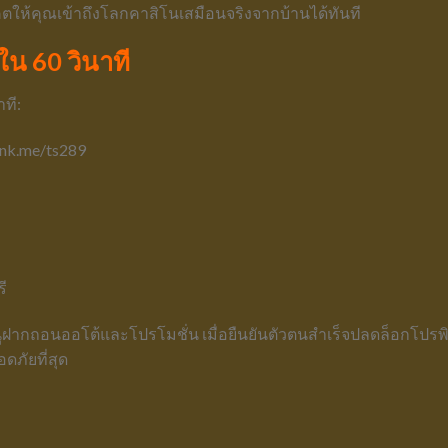
คตให้คุณเข้าถึงโลกคาสิโนเสมือนจริงจากบ้านได้ทันที
ใน 60 วินาที
าที:
link.me/ts289
ี
ากถอนออโต้และโปรโมชั่น เมื่อยืนยันตัวตนสำเร็จปลดล็อกโปรพิเศษ
ดภัยที่สุด