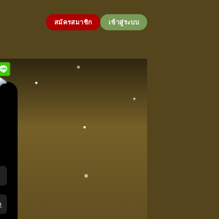
สมัครสมาชิก
เข้าสู่ระบบ