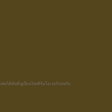
ได้ทันที ดูเงื่อนไขเทิร์นโอเวอร์ก่อนรับ